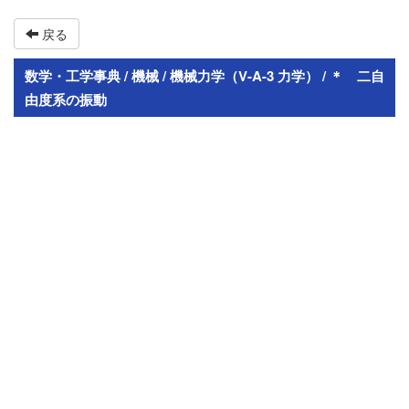
戻る
数学・工学事典 / 機械 / 機械力学（V-A-3 力学） / ＊ 二自
由度系の振動