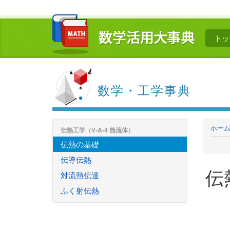
トッ
数学・工学事典
ホー
伝熱工学（V-A-4 熱流体）
伝熱の基礎
伝導伝熱
伝
対流熱伝達
ふく射伝熱