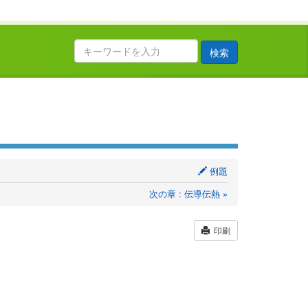
検索
例題
次の章 : 伝導伝熱 »
印刷