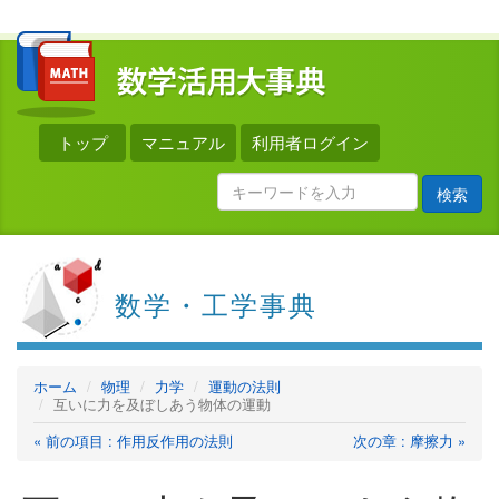
トップ
マニュアル
利用者ログイン
検索
数学・工学事典
ホーム
物理
力学
運動の法則
互いに力を及ぼしあう物体の運動
« 前の項目 : 作用反作用の法則
次の章 : 摩擦力 »