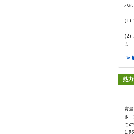
水の
(
(
1
1
)
)
(
(
2
2
)
)
よ．
≫ 
熱力
質量
き，
この
1.9
1.96