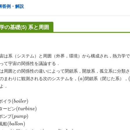
解答例・解説
学の基礎(5) 系と周囲
は系（システム）と周囲（外界，環境）から構成され，熱力学で
って宇宙の関係性を議論する．
周囲との関係性の違いによって閉鎖系，開放系，孤立系に分類さ
まわりに観測される次のシステムを，
閉鎖系（閉じた系），
(
(
a
)
)
(
a
よ．
ボイラ
(
(
b
o
i
l
e
r
)
)
b
o
i
l
e
r
タービン
(
(
t
u
r
b
i
n
e
)
)
t
u
r
b
i
n
e
ポンプ
(
(
p
u
m
p
)
)
p
u
m
p
風船
(
(
b
a
l
l
o
n
)
)
b
a
l
l
o
n