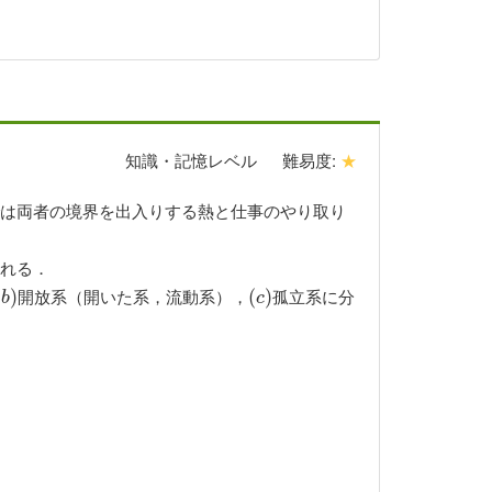
知識・記憶レベル
難易度:
★
は両者の境界を出入りする熱と仕事のやり取り
れる．
開放系（開いた系，流動系），
孤立系に分
(
b
)
)
(
(
c
)
)
b
c