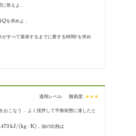
問に答えよ．
量
を求めよ．
Q
Q
水がすべて蒸発するまでに要する時間
を求め
t
t
適用レベル
難易度:
★★★
をおこなう． よく撹拌して平衡状態に達したと
，油の比熱は
.473
.473
k
J
k
/
J
(
k
/
g
(
⋅
k
K
g
)
⋅
K
)