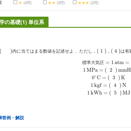
度
★
(4問)
★★
(3問)
★★★
(2問)
学の基礎(1) 単位系
内に当てはまる数値を記述せよ． ただし，
，
は有
(
(
)
)
(
(
1
1
)
)
(
(
4
4
)
)
標
準
大
気
圧
=
1
a
t
m
=
(
1
)
1
M
P
a
=
(
2
)
m
m
=
H
g
1
0
∘
a
C
t
m
=
(
=
3
標
準
大
気
圧
1
M
P
a
=
(
2
)
m
m
∘
0
C
=
(
3
)
K
1
k
g
f
=
(
4
)
N
1
k
W
h
=
(
5
)
M
J
解答例・解説