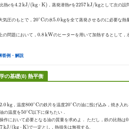
比熱
を
，蒸発潜熱
を
として次の設
c
4.2
4.2
k
k
J
/
J
(
k
/
g
(
⋅
k
K
g
)
⋅
K
)
r
2257
2257
k
k
J
/
J
k
/
g
k
g
c
r
∘
大気圧のもとで，
の水
を全て蒸発させるのに必要な熱
20
20
∘
C
C
5.0
5.0
k
k
g
g
上の問題において，
のヒーターを用いて加熱するとして，
0.8
0.8
k
k
W
W
解答例・解説
学の基礎(8) 熱平衡
∘
∘
，温度
の鉄片を温度
の油に投げ込み，焼き入れ
2.0
2.0
k
k
g
g
800
800
∘
C
C
20
20
∘
C
C
∘
油の温度を
以下に保ちたい．
50
50
∘
C
C
操作において必要となる油の質量を求めよ． ただし，鉄の比熱は
0
0
で一定とし，熱損失は無視する.
67
7
k
J
k
/
J
(
k
/
g
(
⋅
k
K
g
)
⋅
K
)