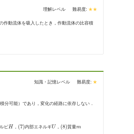
理解レベル
難易度:
★★
の作動流体を吸入したとき，作動流体の比容積
知識・記憶レベル
難易度:
★
積分可能）であり，変化の経路に依存しない．
ルピ
，
内部エネルギ
，
質量
H
(
(
7
7
)
)
U
(
(
8
8
)
)
m
H
U
m