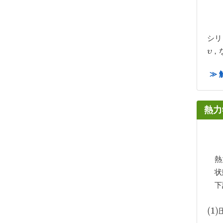
シリ
，
υ
υ
≫ 
熱力
熱力
状態
下記
(
(
1
1
)
)