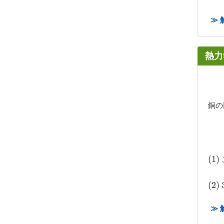
≫ 
熱力
銅の
(
(
1
1
)
)
(
(
2
2
)
)
≫ 