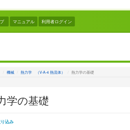
プ
マニュアル
利用者ログイン
ム
機械
熱力学 （V-A-4 熱流体）
熱力学の基礎
力学の基礎
り込み