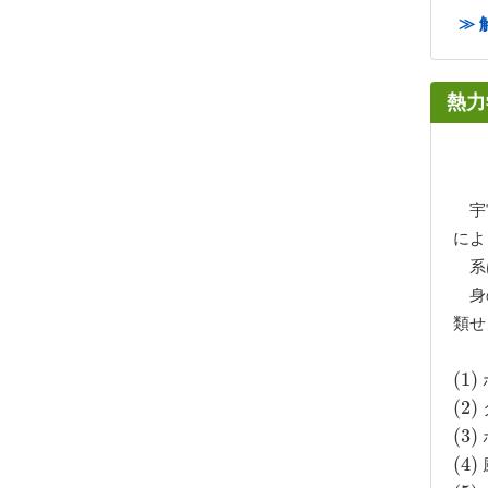
≫ 
熱力
宇宙
によ
系は
身の
類せ
(
(
1
1
)
)
(
(
2
2
)
)
(
(
3
3
)
)
(
(
4
4
)
)