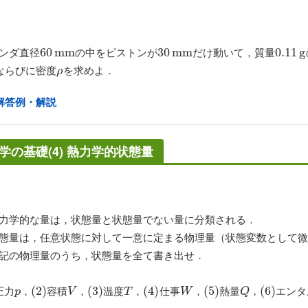
ンダ直径
の中をピストンが
だけ動いて，質量
60
60
m
m
m
m
30
30
m
m
m
m
0.11
0.11
g
g
ならびに密度
を求めよ．
ρ
ρ
解答例・解説
学の基礎(4) 熱力学的状態量
学的な量は，状態量と状態量でない量に分類される．
量は，任意状態に対して一意に定まる物理量（状態変数として微
の物理量のうち，状態量を全て書き出せ．
圧力
，
容積
，
温度
，
仕事
，
熱量
，
エンタ
p
(
(
2
2
)
)
V
(
(
3
3
)
)
T
(
(
4
4
)
)
W
(
(
5
5
)
)
Q
(
(
6
6
)
)
p
V
T
W
Q