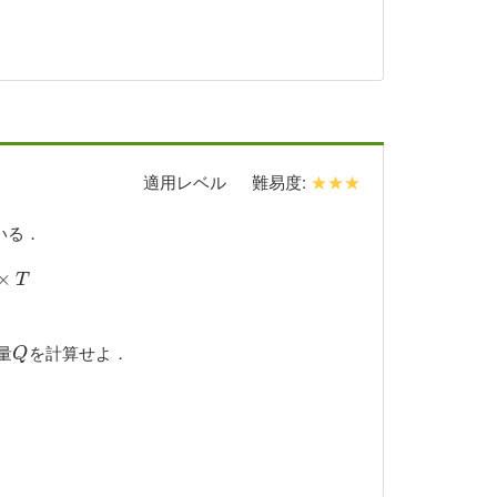
適用レベル
難易度:
★★★
いる．
×
T
量
を計算せよ．
Q
Q