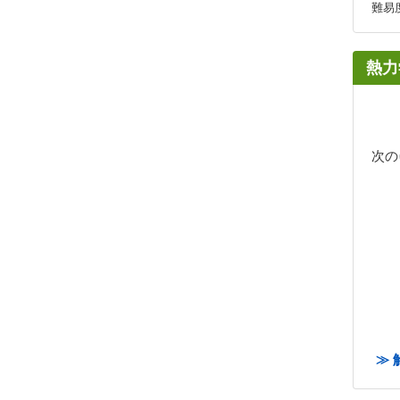
難易
熱力
次の
≫ 