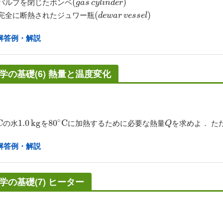
バルブを閉じたボンベ
(
(
g
a
s
c
y
l
i
n
d
e
r
)
)
g
a
s
c
y
l
i
n
d
e
r
完全に断熱されたジュワー瓶
(
(
d
e
w
a
r
v
e
s
s
e
l
)
)
d
e
w
a
r
v
e
s
s
e
l
解答例・解説
学の基礎(6) 熱量と温度変化
∘
の水
を
に加熱するために必要な熱量
を求めよ． た
C
C
1.0
1.0
k
k
g
g
80
80
∘
C
C
Q
Q
解答例・解説
学の基礎(7) ヒーター