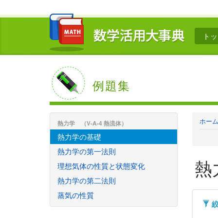
トッ
例題集
ホー
熱力学 （V-A-4 熱流体）
熱力学の基礎
熱力学の第一法則
熱
理想気体の性質と状態変化
熱力学の第二法則
蒸気の性質
絞