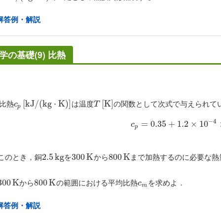
解答例・解説
学の基礎(9) 比熱
比熱
は温度
の関数として次式で与えられて
c
p
[
[
k
k
J
J
/
(
/
k
(
g
k
⋅
K
g
)
]
⋅
K
)
]
T
[
K
[
K
]
]
c
T
p
−
4
=
c
0.35
p
=
0.35
+
+
1.2
1.2
×
×
10
10
−
4
×
T
c
p
このとき，銅
を
から
まで加熱するのに必要な熱
2.5
2.5
k
k
g
g
300
300
K
K
800
800
K
K
から
の範囲における平均比熱
を求めよ．
300
300
K
K
800
800
K
K
c
m
c
m
解答例・解説