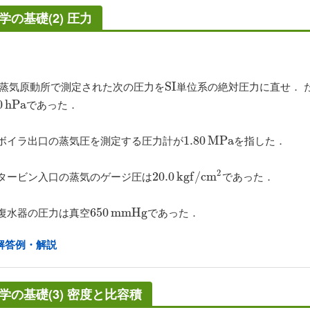
学の基礎(2) 圧力
蒸気原動所で測定された次の圧力を
単位系の絶対圧力に直せ． 
S
S
I
I
であった．
0
h
h
P
P
a
a
ボイラ出口の蒸気圧を測定する圧力計が
を指した．
1.80
1.80
M
M
P
a
P
a
2
タービン入口の蒸気のゲージ圧は
であった．
20.0
20.0
k
k
g
f
g
/
c
f
m
/
c
2
m
復水器の圧力は真空
であった．
650
650
m
m
m
m
H
H
g
g
解答例・解説
学の基礎(3) 密度と比容積