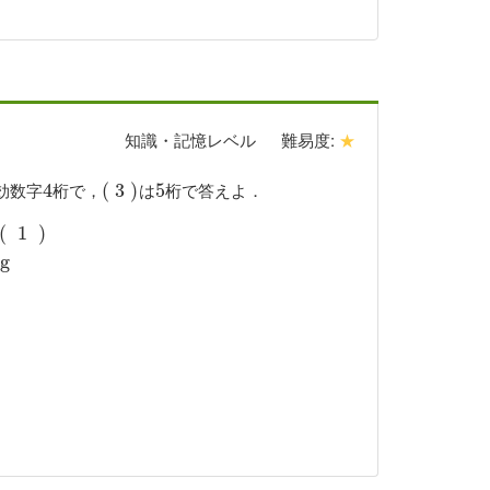
知識・記憶レベル
難易度:
★
効数字
桁で，
は
桁で答えよ．
4
4
(
(
3
3
)
)
5
5
(
)
K
1
1
k
g
)
f
=
(
4
)
N
1
k
W
h
=
(
5
)
M
J
H
g