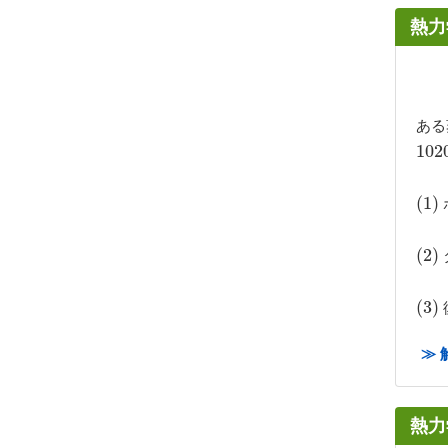
熱力
ある
102
1020
(
(
1
1
)
)
(
(
2
2
)
)
(
(
3
3
)
)
≫ 
熱力