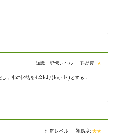
知識・記憶レベル
難易度:
★
だし，水の比熱を
とする．
4.2
4.2
k
k
J
/
J
(
k
/
g
(
⋅
k
K
g
)
⋅
K
)
理解レベル
難易度:
★★