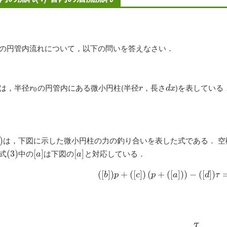
の円管内流れについて，以下の問いを答えなさい．
は，半径
の円管内にある微小円柱(半径
，長さ
)を表している
r
0
r
d
x
r
r
d
x
0
は，下図に示した微小円柱の力の釣り合いを表した式である． 空
)
)
式
中の
は下図の
と対応している．
(
(
3
3
)
)
[
[
a
]
]
[
[
a
]
]
a
a
(
[
]
)
+
(
[
(
[
b
]
]
)
)
p
(
+
(
+
[
c
]
)
(
(
[
p
+
]
(
)
[
)
a
]
−
)
)
−
(
(
[
[
d
]
]
)
)
τ
=
0
b
p
c
p
a
d
τ