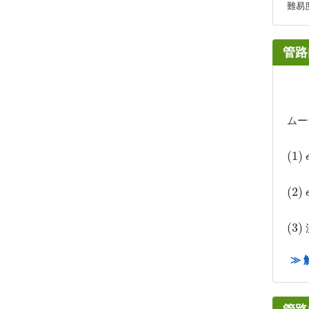
難易
管路
ムー
(
(
1
1
)
)
(
(
2
2
)
)
(
(
3
3
)
)
≫ 