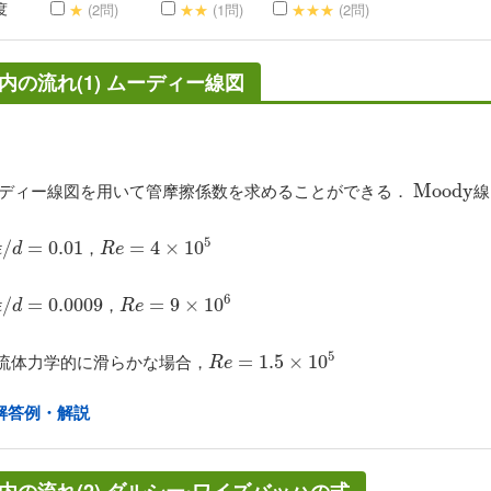
度
★
(2問)
★★
(1問)
★★★
(2問)
内の流れ(1) ムーディー線図
ディー線図を用いて管摩擦係数を求めることができる．
線
M
M
o
o
o
o
d
d
y
y
5
，
ϵ
/
/
d
=
0.01
=
0.01
R
e
=
=
4
×
10
4
×
5
10
ϵ
d
R
e
6
，
ϵ
/
/
d
=
0.0009
=
0.0009
R
e
=
=
9
×
10
9
×
6
10
ϵ
d
R
e
5
流体力学的に滑らかな場合，
R
e
=
=
1.5
1.5
×
10
5
×
10
R
e
解答例・解説