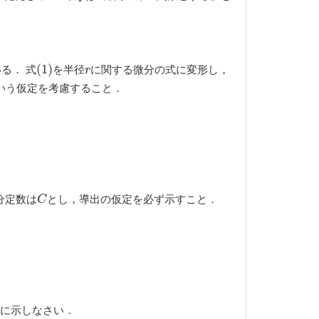
る． 式
を半径
に関する微分の式に変形し，
(
(
1
1
)
)
r
r
いう仮定を考慮すること．
分定数は
とし，導出の仮定を必ず示すこと．
C
C
に示しなさい．