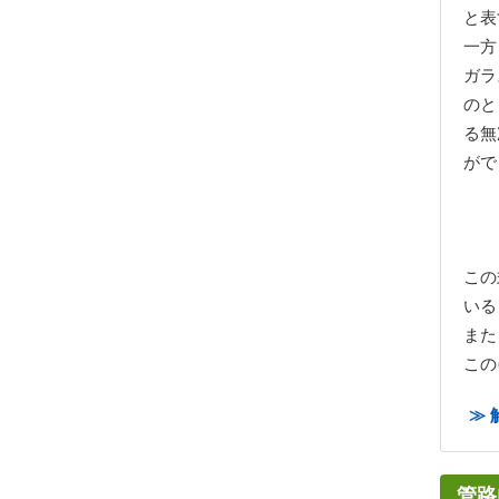
と表
一方
ガラ
のと
る無
がで
この
いる
また
この
≫ 
管路