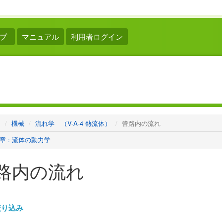
プ
マニュアル
利用者ログイン
ム
機械
流れ学 （V-A-4 熱流体）
管路内の流れ
の章 : 流体の動力学
路内の流れ
り込み