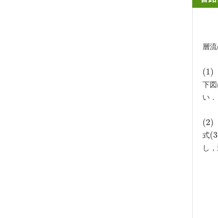
層流
(
(
1
1
)
)
下図
い．
(
(
2
2
)
)
式
(
(
3
3
し，