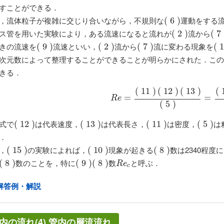
すことができる．
，流体粒子が複雑に交じり合いながら，不規則な
運動をする
(
(
6
6
)
)
ス管を用いた実験により，ある流速になると流れが
流から
(
(
2
2
)
)
(
(
7
7
)
きの流速を
流速といい，
流から
流に変わる現象を
(
(
9
9
)
)
(
(
2
2
)
)
(
(
7
7
)
)
(
(
1
1
次元数によって整理することができることが明らかにされた．この
きる．
(
11
)
(
12
)
(
13
)
(
R
e
=
=
(
11
)
(
12
)
(
13
)
(
5
)
=
(
=
12
)
(
R
e
(
5
)
式で
は代表速度，
は代表長さ，
は密度，
は
(
(
12
12
)
)
(
(
13
13
)
)
(
(
11
11
)
)
(
(
5
5
)
)
．
，
の実験によれば，
現象が起きる
数は2340程
(
(
15
15
)
)
(
(
10
10
)
)
(
(
8
8
)
)
数のことを，特に
数
と呼ぶ．
(
(
8
8
)
)
(
(
9
9
)
)
(
(
8
8
)
)
R
e
c
R
e
c
解答例・解説
内の流れ(4) 管内の層流流れ