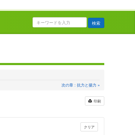
検索
次の章 : 抗力と揚力 »
印刷
クリア