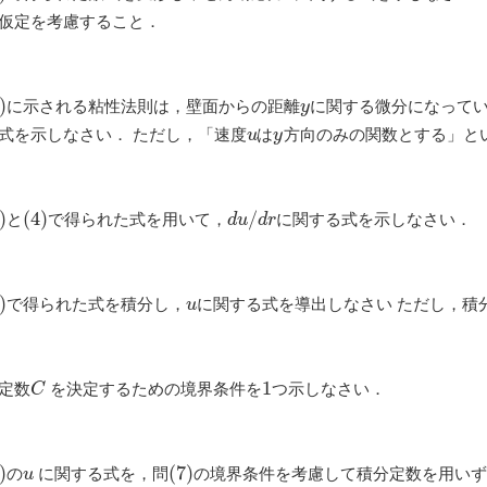
仮定を考慮すること．
に示される粘性法則は，壁面からの距離
に関する微分になってい
)
)
y
y
式を示しなさい． ただし，「速度
は
方向のみの関数とする」と
u
y
u
y
と
で得られた式を用いて，
に関する式を示しなさい．
)
)
(
(
4
4
)
)
d
u
/
/
d
r
d
u
d
r
で得られた式を積分し，
に関する式を導出しなさい ただし，積
)
)
u
u
定数
を決定するための境界条件を
つ示しなさい．
C
1
1
C
の
に関する式を，問
の境界条件を考慮して積分定数を用いず
)
)
u
(
(
7
7
)
)
u