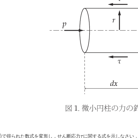
で得られた数式を変形し，せん断応力
に関する式を示しなさい．
)
)
τ
τ