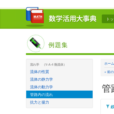
トッ
例題集
ホー
流れ学 （V-A-4 熱流体）
流体の性質
« 前
流体の静力学
管
流体の動力学
管路内の流れ
抗力と揚力
絞