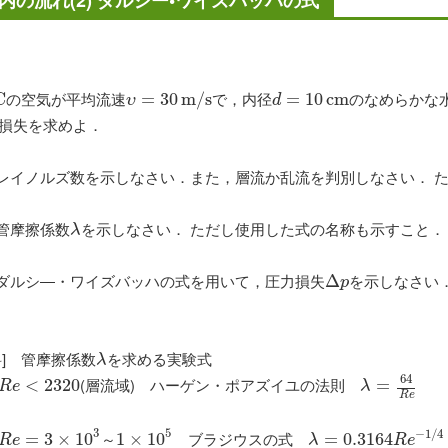
内の流れ(2) ダルシー•ワイズバッハの式
の空気が平均流速
で，内径
のなめらかな
C
C
υ
=
=
30
m
30
/
s
m
/
s
d
=
=
10
c
10
m
c
m
υ
d
損失を求めよ．
レイノルズ数を示しなさい．また，層流か乱流を判別しなさい． 
管摩擦係数
を示しなさい． ただし使用した式の名称も示すこと．
λ
λ
ダルシ―・ワイズバッハの式を用いて，圧力損失
を示しなさい
Δ
Δ
p
p
料] 管摩擦係数
を求める実験式
λ
λ
64
(層流域) ハーゲン・ポアズイユの法則
R
e
<
<
2320
2320
λ
=
=
64
R
e
R
e
λ
R
e
3
5
−
1
/
4
ブラジウスの式
R
e
=
=
3
×
10
3
×
3
～
10
1
×
10
5
1
×
10
λ
=
=
0.3164
0.3164
R
e
−
1
/
4
R
e
～
λ
R
e