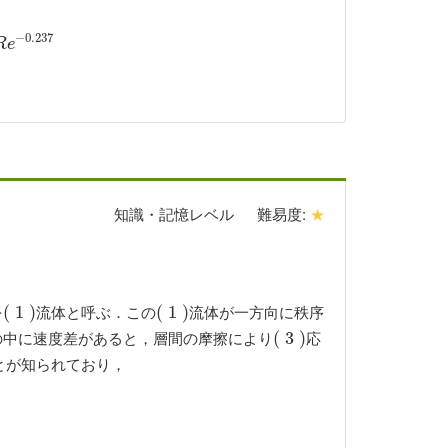
−
0.237
237
R
e
知識・記憶レベル
難易度:
★
を
流体と呼ぶ．この
流体が一方向に秩序
(
(
1
1
)
)
(
(
1
1
)
)
の中に速度差があると，層間の摩擦により
応
(
(
3
3
)
)
とが知られており，