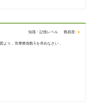
知識・記憶レベル
難易度:
★
図より，管摩擦係数
を求めなさい．
λ
λ