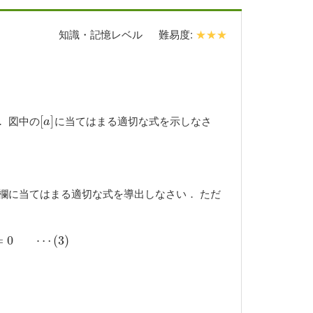
知識・記憶レベル
難易度:
★★★
． 図中の
に当てはまる適切な式を示しなさ
[
[
a
]
]
a
欄に当てはまる適切な式を導出しなさい． ただ
=
⋯
0
(
3
)
⋯
(
3
)