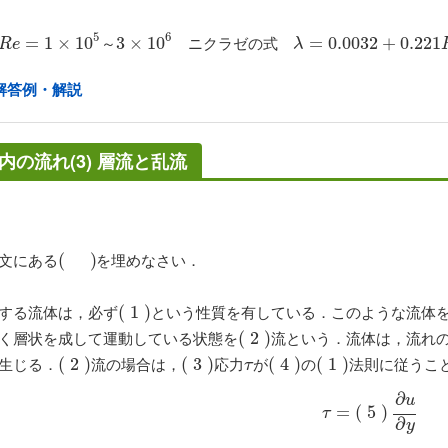
5
6
ニクラゼの式
R
e
=
=
1
×
10
1
×
5
～
10
3
×
10
6
3
×
10
λ
=
=
0.0032
0.0032
+
0.221
+
0.221
R
e
−
0.
R
e
～
λ
解答例・解説
内の流れ(3) 層流と乱流
文にある
を埋めなさい．
(
(
)
)
する流体は，必ず
という性質を有している．このような流体
(
(
1
1
)
)
く層状を成して運動している状態を
流という．流体は，流れ
(
(
2
2
)
)
生じる．
流の場合は，
応力
が
の
法則に従うこ
(
(
2
2
)
)
(
(
3
3
)
)
τ
(
(
4
4
)
)
(
(
1
1
)
)
τ
∂
u
τ
=
=
(
(
5
5
)
∂
)
u
∂
y
τ
∂
y