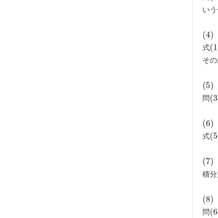
いう
(
(
4
4
)
)
式
(
(
1
1
その
(
(
5
5
)
)
問
(
(
3
3
(
(
6
6
)
)
式
(
(
5
5
(
(
7
7
)
)
積分
(
(
8
8
)
)
問
(
(
6
6