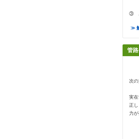
③
≫ 
管路
次の
実在
正し
力が