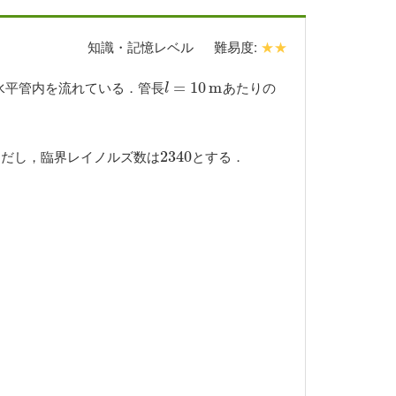
知識・記憶レベル
難易度:
★★
水平管内を流れている．管長
あたりの
l
=
=
10
m
10
m
l
ただし，臨界レイノルズ数は
とする．
2340
2340
．