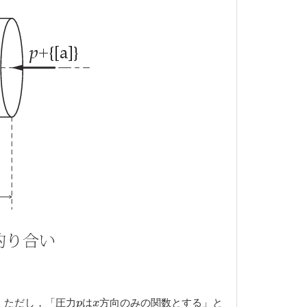
 ただし，「圧力
は
方向のみの関数とする」と
p
x
p
x