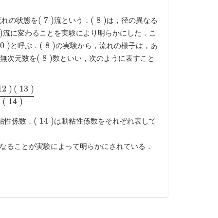
流れの状態を
流という．
は，径の異なる
(
(
7
7
)
)
(
(
8
8
)
)
流に変わることを実験により明らかにした．こ
)
と呼ぶ．
の実験から，流れの様子は，あ
0
0
)
)
(
(
8
8
)
)
無次元数を
数といい，次のように表すこと
(
(
8
8
)
)
12
)
(
13
)
13
)
(
14
)
(
14
)
粘性係数，
は動粘性係数をそれぞれ表して
(
(
14
14
)
)
度になることが実験によって明らかにされている．