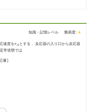
知識・記憶レベル
難易度:
★
応速度を
とする． 反応器の入り口から反応器
r
A
r
A
 定常状態では
量
)
)
応
量