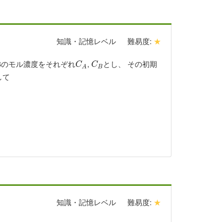
知識・記憶レベル
難易度:
★
 Bのモル濃度をそれぞれ
,
とし、 その初期
C
A
C
B
C
C
B
A
して
知識・記憶レベル
難易度:
★