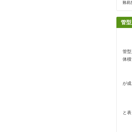
難易
管型
管型
体積
が成
と表