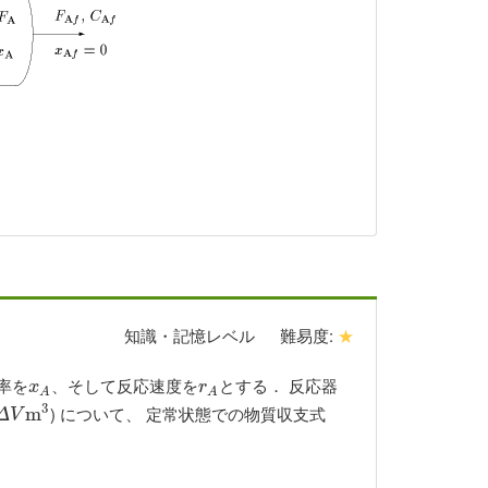
知識・記憶レベル
難易度:
★
率を
、そして反応速度を
とする． 反応器
x
A
r
A
x
r
A
A
3
) について、 定常状態での物質収支式
Δ
V
m
m
3
Δ
V