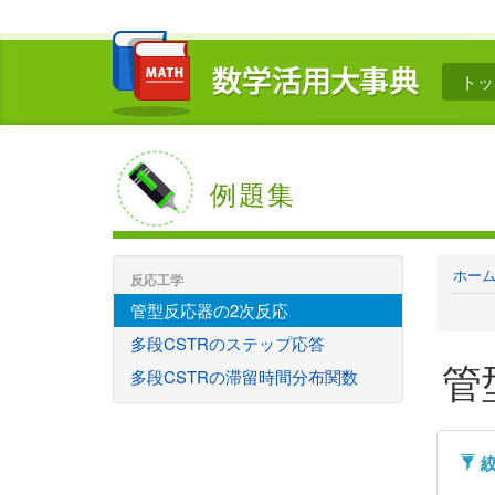
トッ
例題集
ホー
反応工学
管型反応器の2次反応
多段CSTRのステップ応答
管
多段CSTRの滞留時間分布関数
絞