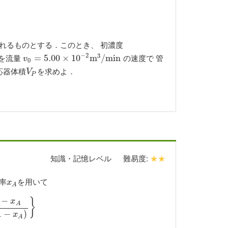
れるものとする．このとき、 初濃度
−
2
3
を流量
の速度で 管
v
0
=
=
5.00
5.00
×
10
×
−
2
10
m
3
/
m
m
i
n
/
m
i
n
v
0
応器体積
を求めよ．
V
P
V
P
知識・記憶レベル
難易度:
★★
率
を用いて
x
A
x
A
−
}
x
A
1
−
x
A
)
}
1
−
)
x
A