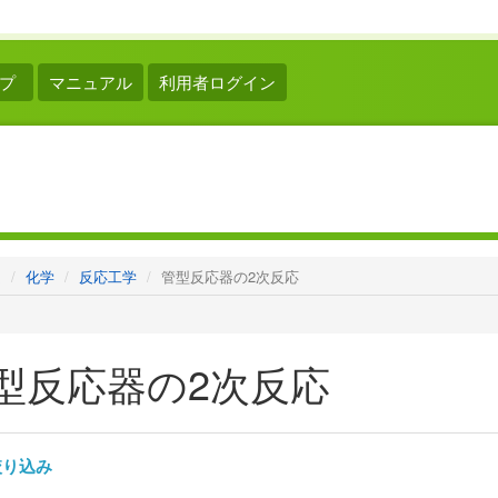
プ
マニュアル
利用者ログイン
ム
化学
反応工学
管型反応器の2次反応
型反応器の2次反応
り込み