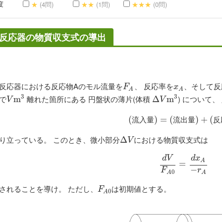
度
★
(4問)
★★
(1問)
★★★
(0問)
反応器の物質収支式の導出
反応器における反応物Aのモル流量を
、 反応率を
、そして反
F
A
x
A
F
x
A
A
3
3
で
離れた箇所にある 円盤状の薄片(体積
) について、
V
m
m
3
Δ
Δ
V
m
m
3
V
V
(
(
流
入
)
量
=
)
=
(
(
流
出
量
)
)
+
+
(
反
(
応
流
入
量
流
出
量
反
り立っている。 このとき、微小部分
における物質収支式は
Δ
Δ
V
V
d
V
d
x
A
d
V
F
A
0
=
=
d
x
A
−
r
A
−
F
r
0
A
A
されることを導け。 ただし、
は初期値とする。
F
A
0
F
0
A