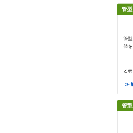
管型
管型
値を
と表
≫ 
管型