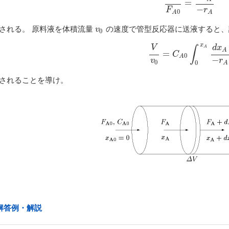
d
V
F
A
0
=
=
d
x
A
−
r
A
−
F
r
0
A
A
される。 原料液を体積流量
の速度で管型反応器に送液すると、
v
0
v
0
x
V
d
x
∫
A
A
V
v
0
=
=
C
A
0
∫
0
x
A
d
x
A
−
r
A
C
0
A
−
v
r
0
0
A
されることを導け。
解答例・解説