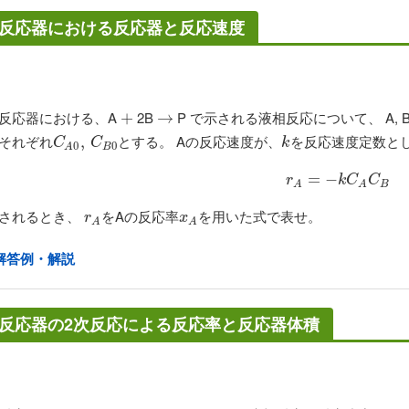
反応器における反応器と反応速度
反応器における、A
2B
P で示される液相反応について、 A,
+
+
→
→
それぞれ
とする。 Aの反応速度が、
を反応速度定数と
C
A
0
,
,
C
B
0
k
C
C
k
0
0
B
A
r
A
=
=
−
−
k
C
A
C
B
r
k
C
C
B
A
A
されるとき、
をAの反応率
を用いた式で表せ。
r
A
x
A
r
x
A
A
解答例・解説
反応器の2次反応による反応率と反応器体積