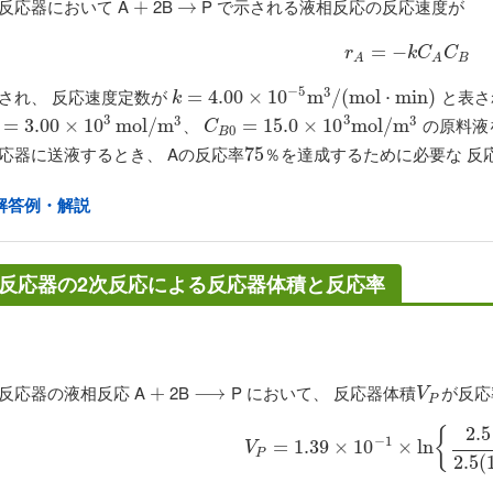
反応器において A
2B
P で示される液相反応の反応速度が
+
+
→
→
r
A
=
=
−
−
k
C
A
C
B
r
k
C
C
B
A
A
−
5
3
され、 反応速度定数が
と表さ
k
=
=
4.00
4.00
×
10
×
−
5
m
10
3
/
(
m
m
o
l
⋅
/
m
(
i
m
n
)
o
l
⋅
m
i
n
)
k
3
3
3
3
、
の原料液
=
=
3.00
3.00
×
10
×
3
m
10
o
l
/
m
m
3
o
l
/
m
C
B
0
=
=
15.0
15.0
×
10
×
3
m
10
o
l
/
m
m
3
o
l
/
m
C
0
B
応器に送液するとき、 Aの反応率
を達成するために必要な 反
75
75
％
％
解答例・解説
反応器の2次反応による反応器体積と反応率
反応器の液相反応 A
2B
P において、 反応器体積
が反応
+
+
⟶
⟶
V
P
V
P
2.5
{
−
1
=
V
P
1.39
=
1.39
×
×
10
10
−
1
×
ln
×
{
2.5
ln
−
x
A
2.5
(
V
P
2.5
(