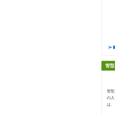
≫ 
管型
管型
の入
は、