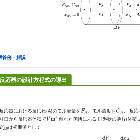
解答例・解説
反応器の設計方程式の導出
反応器における反応物{A}のモル流量を
、モル濃度を
、 反応
F
A
C
A
F
C
A
A
3
り口から反応器体積で
離れた箇所にある 円盤状の薄片(体積
V
m
m
3
V
は初期値として
F
A
0
F
0
A
d
V
d
x
A