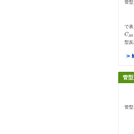
管型
で表
C
A
0
C
0
A
型反
≫ 
管型
管型